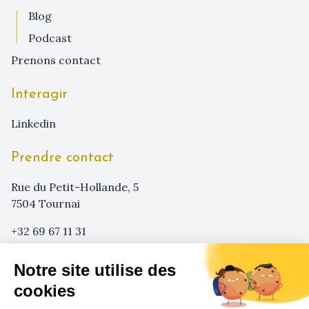
blog
podcast
prenons contact
Interagir
linkedin
Prendre contact
Rue du Petit-Hollande, 5
7504 Tournai
+32 69 67 11 31
+32 473 29 08 62
Notre site utilise des
info@sensa-agency.com
cookies