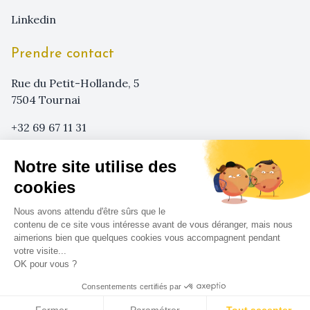
linkedin
Prendre contact
Rue du Petit-Hollande, 5
7504 Tournai
+32 69 67 11 31
+32 473 29 08 62
Notre site utilise des
info@sensa-agency.com
cookies
Nous avons attendu d'être sûrs que le
contenu de ce site vous intéresse avant de vous déranger, mais nous
aimerions bien que quelques cookies vous accompagnent pendant
votre visite...
OK pour vous ?
Sensa ©
2026
-
Mentions légales
-
Conditions
générales & respect de la vie privée
Consentements certifiés par