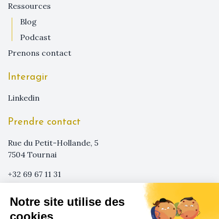
ressources
blog
podcast
prenons contact
Interagir
linkedin
Prendre contact
Rue du Petit-Hollande, 5
7504 Tournai
+32 69 67 11 31
+32 473 29 08 62
Notre site utilise des
info@sensa-agency.com
cookies