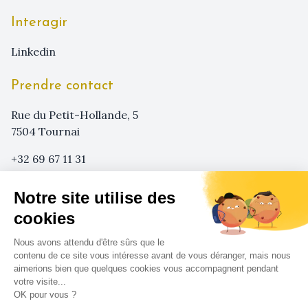
Interagir
linkedin
Prendre contact
Rue du Petit-Hollande, 5
7504 Tournai
+32 69 67 11 31
+32 473 29 08 62
Notre site utilise des
info@sensa-agency.com
cookies
Nous avons attendu d'être sûrs que le
contenu de ce site vous intéresse avant de vous déranger, mais nous
aimerions bien que quelques cookies vous accompagnent pendant
votre visite...
OK pour vous ?
Sensa ©
2026
-
Mentions légales
-
Conditions