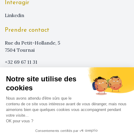
Interagir
linkedin
Prendre contact
Rue du Petit-Hollande, 5
7504 Tournai
+32 69 67 11 31
+32 473 29 08 62
Notre site utilise des
info@sensa-agency.com
cookies
Nous avons attendu d'être sûrs que le
contenu de ce site vous intéresse avant de vous déranger, mais nous
aimerions bien que quelques cookies vous accompagnent pendant
votre visite...
OK pour vous ?
Sensa ©
2026
-
Mentions légales
-
Conditions
générales & respect de la vie privée
Consentements certifiés par