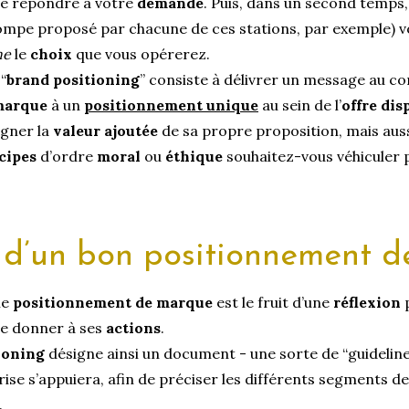
 de répondre à votre
demande
. Puis, dans un second temps,
ompe proposé par chacune de ces stations, par exemple) v
ne
le
choix
que vous opérerez.
“
brand positioning
” consiste à délivrer un message au co
marque
à un
positionnement unique
au sein de l’
offre dis
ligner la
valeur ajoutée
de sa propre proposition, mais aus
cipes
d’ordre
moral
ou
éthique
souhaitez-vous véhiculer p
s d’un bon positionnement 
le
positionnement de marque
est le fruit d’une
réflexion
p
te donner à ses
actions
.
ioning
désigne ainsi un document - une sorte de “guidelin
prise s’appuiera, afin de préciser les différents segments d
.