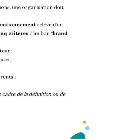
ions, une organisation doit
positionnement
relève d’un
inq critères
d’un bon “
brand
teur ;
nce ;
rents ;
le cadre de la définition ou de