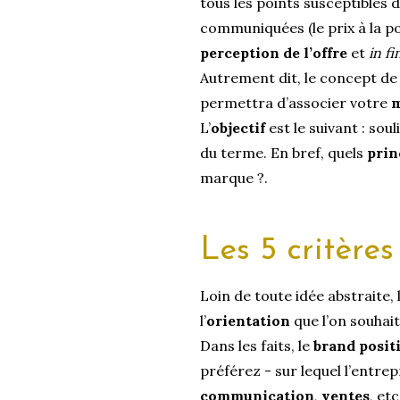
tous les points susceptibles
communiquées (le prix à la p
perception de l’offre
et
in fi
Autrement dit, le concept de 
permettra d’associer votre
L’
objectif
est le suivant : sou
du terme. En bref, quels
prin
marque ?.
Les 5 critère
Loin de toute idée abstraite, 
l’
orientation
que l’on souhai
Dans les faits, le
brand posit
préférez - sur lequel l’entre
communication
,
ventes
, etc