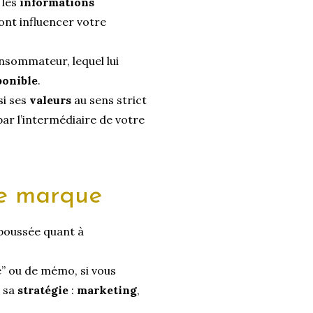
 les
informations
ont influencer votre
nsommateur, lequel lui
ponible
.
si ses
valeurs
au sens strict
ar l’intermédiaire de votre
de marque
oussée quant à
e” ou de mémo, si vous
e sa
stratégie
:
marketing
,