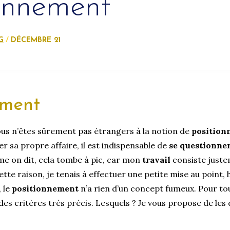
ionnement
G
DÉCEMBRE 21
ement
ous n’êtes sûrement pas étrangers à la notion de
position
r sa propre affaire, il est indispensable de
se questionne
e on dit, cela tombe à pic, car mon
travail
consiste just
ette raison, je tenais à effectuer une petite mise au point, 
 le
positionnement
n’a rien d’un concept fumeux. Pour tou
es critères très précis. Lesquels ? Je vous propose de les 