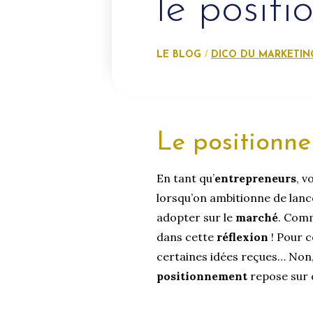
le posit
LE BLOG
DICO DU MARKETIN
Le positionn
En tant qu’
entrepreneurs
, v
lorsqu’on ambitionne de lance
adopter sur le
marché
. Comm
dans cette
réflexion
! Pour c
certaines idées reçues… Non,
positionnement
repose sur d