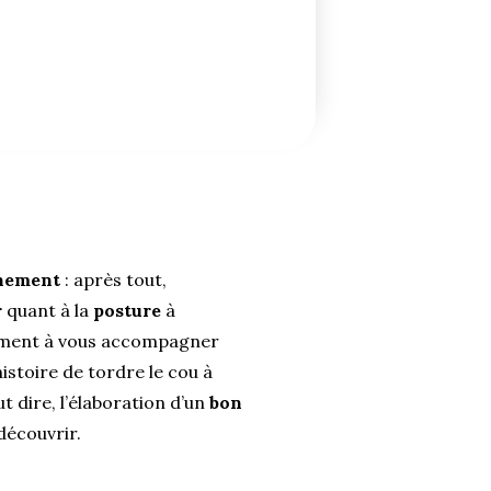
nement
: après tout,
r
quant à la
posture
à
ement à vous accompagner
histoire de tordre le cou à
t dire, l’élaboration d’un
bon
découvrir.